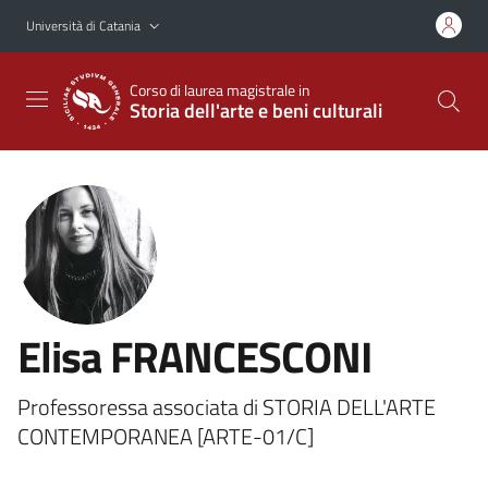
Vai al contenuto principale
Vai al menu di navigazione
Università di Catania
Corso di laurea magistrale in
Storia dell'arte e beni culturali
Elisa FRANCESCONI
Professoressa associata di STORIA DELL'ARTE
CONTEMPORANEA [ARTE-01/C]