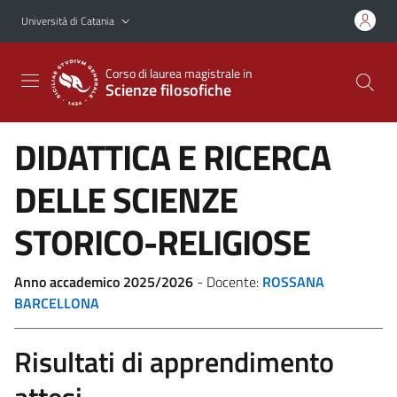
Vai al contenuto principale
Vai al menu di navigazione
Università di Catania
Corso di laurea magistrale in
Scienze filosofiche
DIDATTICA E RICERCA
DELLE SCIENZE
STORICO-RELIGIOSE
Anno accademico 2025/2026
- Docente:
ROSSANA
BARCELLONA
Risultati di apprendimento
attesi