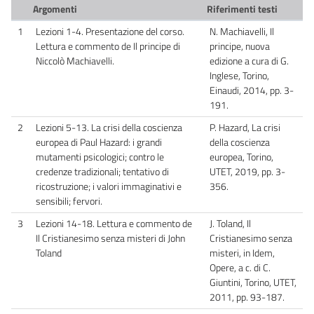
Argomenti
Riferimenti testi
1
Lezioni 1-4. Presentazione del corso.
N. Machiavelli, Il
Lettura e commento de Il principe di
principe, nuova
Niccolò Machiavelli.
edizione a cura di G.
Inglese, Torino,
Einaudi, 2014, pp. 3-
191.
2
Lezioni 5-13. La crisi della coscienza
P. Hazard, La crisi
europea di Paul Hazard: i grandi
della coscienza
mutamenti psicologici; contro le
europea, Torino,
credenze tradizionali; tentativo di
UTET, 2019, pp. 3-
ricostruzione; i valori immaginativi e
356.
sensibili; fervori.
3
Lezioni 14-18. Lettura e commento de
J. Toland, Il
Il Cristianesimo senza misteri di John
Cristianesimo senza
Toland
misteri, in Idem,
Opere, a c. di C.
Giuntini, Torino, UTET,
2011, pp. 93-187.