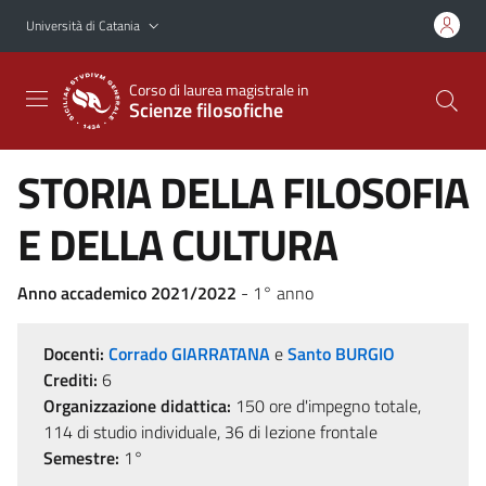
Vai al contenuto principale
Vai al menu di navigazione
Università di Catania
Corso di laurea magistrale in
Scienze filosofiche
STORIA DELLA FILOSOFIA
E DELLA CULTURA
Anno accademico 2021/2022
- 1° anno
Docenti:
Corrado GIARRATANA
e
Santo BURGIO
Crediti:
6
Organizzazione didattica:
150 ore d'impegno totale,
114 di studio individuale, 36 di lezione frontale
Semestre:
1°