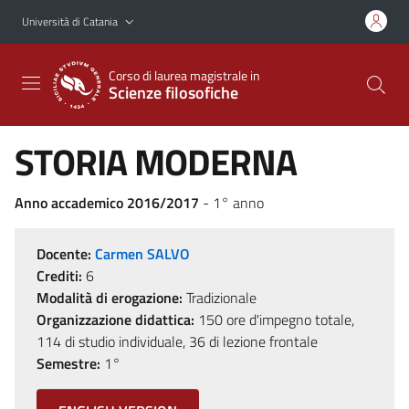
Vai al contenuto principale
Vai al menu di navigazione
Università di Catania
Corso di laurea magistrale in
Scienze filosofiche
STORIA MODERNA
Anno accademico 2016/2017
- 1° anno
Docente:
Carmen SALVO
Crediti:
6
Modalità di erogazione:
Tradizionale
Organizzazione didattica:
150 ore d'impegno totale,
114 di studio individuale, 36 di lezione frontale
Semestre:
1°