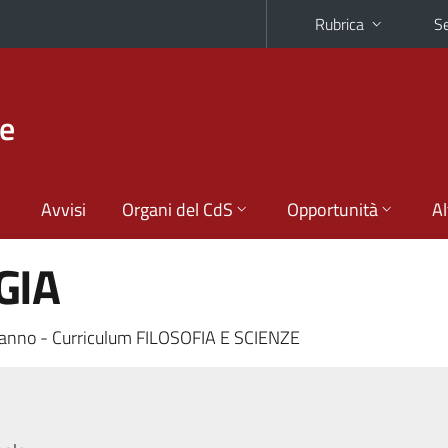
Rubrica
Se
he
Avvisi
Organi del CdS
Opportunità
Al
GIA
anno - Curriculum FILOSOFIA E SCIENZE