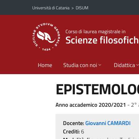
Vai al contenuto principale
Vai al menu di navigazione
Università di Catania
>
DISUM
Corso di laurea magistrale in
Scienze filosofic
Home
Studia con noi
Didattica
EPISTEMOLO
Anno accademico 2020/2021
- 2° 
Docente:
Giovanni CAMARDI
Crediti:
6