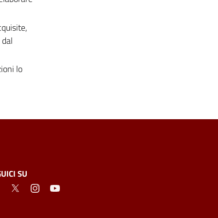
quisite,
 dal
ioni lo
UICI SU