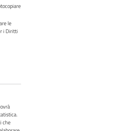
fotocopiare
are le
i Diritti
dovrà
atistica.
i che
 elaborare