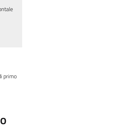
ontale
di primo
to