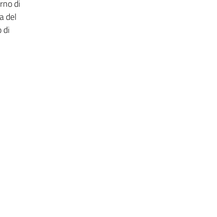
erno di
a del
 di