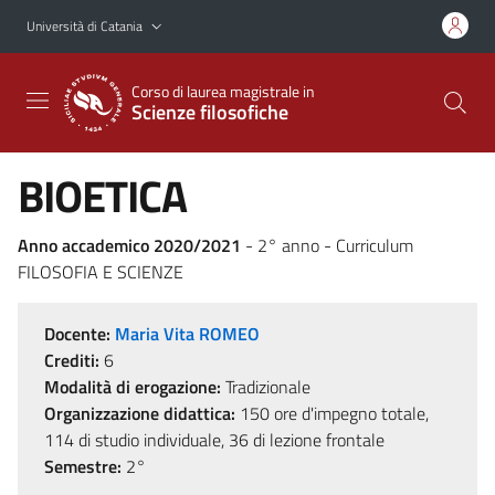
Vai al contenuto principale
Vai al menu di navigazione
Università di Catania
Corso di laurea magistrale in
Scienze filosofiche
BIOETICA
Anno accademico 2020/2021
- 2° anno - Curriculum
FILOSOFIA E SCIENZE
Docente:
Maria Vita ROMEO
Crediti:
6
Modalità di erogazione:
Tradizionale
Organizzazione didattica:
150 ore d'impegno totale,
114 di studio individuale, 36 di lezione frontale
Semestre:
2°