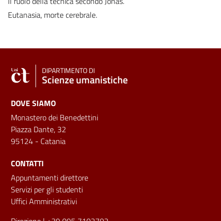
Il ruolo della tecnica secondo Jonas.
Eutanasia, morte cerebrale.
DIPARTIMENTO DI
Scienze umanistiche
DOVE SIAMO
Monastero dei Benedettini
Piazza Dante, 32
95124 - Catania
CONTATTI
Appuntamenti direttore
Servizi per gli studenti
Uffici Amministrativi
Direzione
| +39 095 7102702