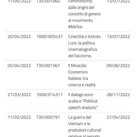
11/05/2022
T35/001960
Femminismo:
13/07/2022
dalle origini del
concetto di genere
al movimento
#MeToo
20/04/2022
1000/005437
Cinecittà e Istituto
13/07/2022
Luce: la politica
cinematografica
del fascismo.
05/04/2022
T35/001367
Il Miracolo
09/06/2022
Economico
Italiano: tra
cinema e realtà
21/03/2022
1000/014311
Il dialogo euro-
28/11/2022
arabo e "Political
speech analysis"
11/02/2022
T35/000791
La guerra del
27/04/2022
Vietnam e le
produzioni culturali
relative al periodo,