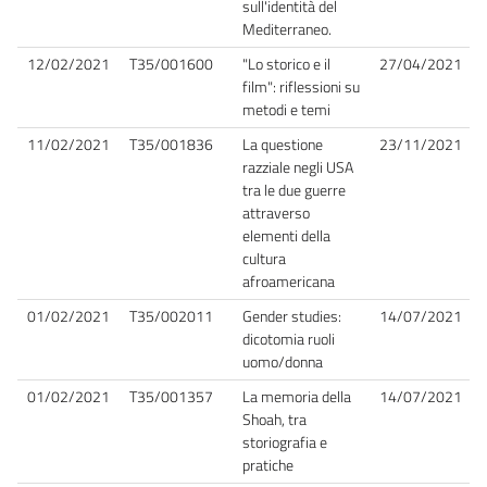
sull'identità del
Mediterraneo.
12/02/2021
T35/001600
"Lo storico e il
27/04/2021
film": riflessioni su
metodi e temi
11/02/2021
T35/001836
La questione
23/11/2021
razziale negli USA
tra le due guerre
attraverso
elementi della
cultura
afroamericana
01/02/2021
T35/002011
Gender studies:
14/07/2021
dicotomia ruoli
uomo/donna
01/02/2021
T35/001357
La memoria della
14/07/2021
Shoah, tra
storiografia e
pratiche