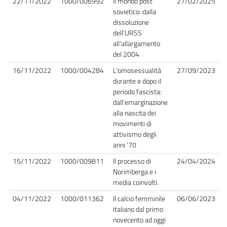
22/11/2022
1000/006992
Il mondo post
27/02/2025
sovietico: dalla
dissoluzione
dell'URSS
all'allargamento
del 2004
16/11/2022
1000/004284
L'omosessualità
27/09/2023
durante e dopo il
periodo fascista:
dall'emarginazione
alla nascita dei
movimenti di
attivismo degli
anni '70
15/11/2022
1000/009811
Il processo di
24/04/2024
Norimberga e i
media coinvolti.
04/11/2022
1000/011362
Il calcio femminile
06/06/2023
italiano dal primo
novecento ad oggi