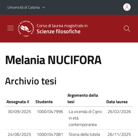
Vai al contenuto principale
Vai al menu di navigazione
Università di Catania
Corso di laurea magistrale in
Scienze filosofiche
Melania NUCIFORA
Archivio tesi
Argomento della
Assegnata il
Studente
tesi
Data laurea
30/09/2025
1000/047996
La vicenda di Cipro
26/02/2026
in età
contemporanea
24/06/2025
1000/047081
Storia della tutela
26/11/2025