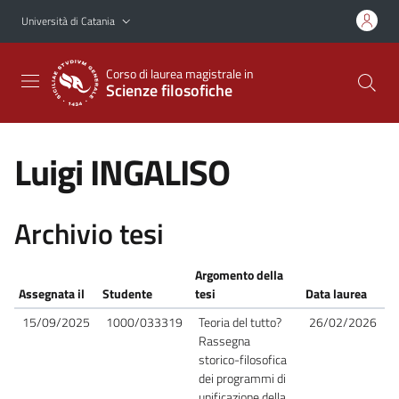
Vai al contenuto principale
Vai al menu di navigazione
Università di Catania
Corso di laurea magistrale in
Scienze filosofiche
Luigi INGALISO
Archivio tesi
Argomento della
Assegnata il
Studente
tesi
Data laurea
15/09/2025
1000/033319
Teoria del tutto?
26/02/2026
Rassegna
storico-filosofica
dei programmi di
unificazione della