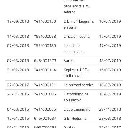
pensiero di T. W.
Adorno
12/09/2018
Y41/000150
DILTHEY: biografia
16/07/2019
e storia
14/03/2018
Y59/000098
Lirica e filosofia
17/04/2019
07/03/2018
Y59/000180
Le lettere
17/04/2019
copernicane
07/03/2018
645/001373
Sartre
18/07/2019
21/02/2018
Y41/000114
Keplero e il " De
16/07/2019
stella nova".
22/03/2017
Y41/000131
La termodinamica
10/07/2018
23/11/2016
Y41/000086
L'atomismo nel
16/07/2019
XVII secolo
04/03/2016
Y41/000065
L'Evoluzionismo
29/11/2018
15/01/2016
645/001037
G.B. Hodierna
23/03/2018
06/11/2015
O95/000288
Galileo
27/11/2017