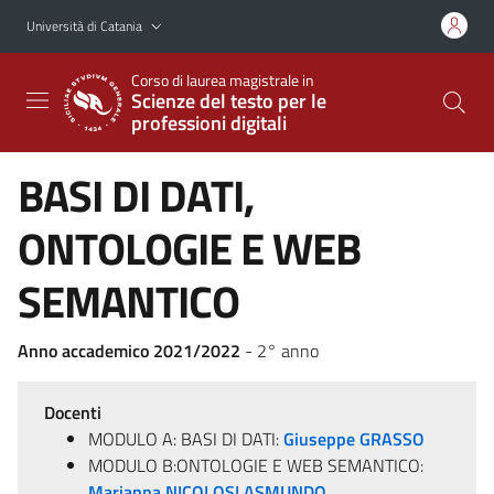
Vai al contenuto principale
Vai al menu di navigazione
Università di Catania
Corso di laurea magistrale in
Scienze del testo per le
professioni digitali
BASI DI DATI,
ONTOLOGIE E WEB
SEMANTICO
Anno accademico 2021/2022
- 2° anno
Docenti
MODULO A: BASI DI DATI:
Giuseppe GRASSO
MODULO B:ONTOLOGIE E WEB SEMANTICO:
Marianna NICOLOSI ASMUNDO