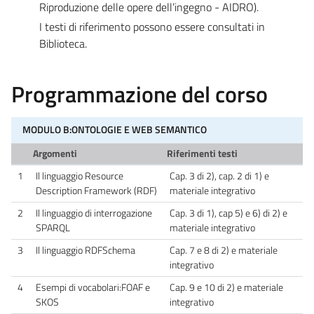
Riproduzione delle opere dell’ingegno - AIDRO).
I testi di riferimento possono essere consultati in
Biblioteca.
Programmazione del corso
MODULO B:ONTOLOGIE E WEB SEMANTICO
Argomenti
Riferimenti testi
1
Il linguaggio Resource
Cap. 3 di 2), cap. 2 di 1) e
Description Framework (RDF)
materiale integrativo
2
Il linguaggio di interrogazione
Cap. 3 di 1), cap 5) e 6) di 2) e
SPARQL
materiale integrativo
3
Il linguaggio RDFSchema
Cap. 7 e 8 di 2) e materiale
integrativo
4
Esempi di vocabolari:FOAF e
Cap. 9 e 10 di 2) e materiale
SKOS
integrativo