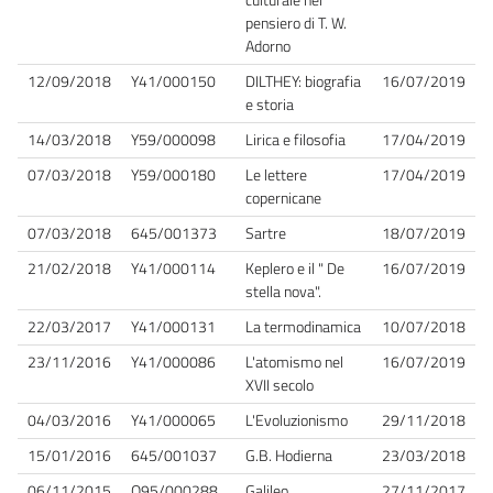
pensiero di T. W.
Adorno
12/09/2018
Y41/000150
DILTHEY: biografia
16/07/2019
e storia
14/03/2018
Y59/000098
Lirica e filosofia
17/04/2019
07/03/2018
Y59/000180
Le lettere
17/04/2019
copernicane
07/03/2018
645/001373
Sartre
18/07/2019
21/02/2018
Y41/000114
Keplero e il " De
16/07/2019
stella nova".
22/03/2017
Y41/000131
La termodinamica
10/07/2018
23/11/2016
Y41/000086
L'atomismo nel
16/07/2019
XVII secolo
04/03/2016
Y41/000065
L'Evoluzionismo
29/11/2018
15/01/2016
645/001037
G.B. Hodierna
23/03/2018
06/11/2015
O95/000288
Galileo
27/11/2017