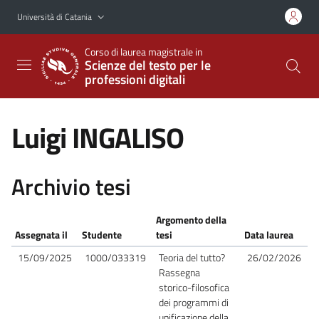
Vai al contenuto principale
Vai al menu di navigazione
Università di Catania
Corso di laurea magistrale in
Scienze del testo per le
professioni digitali
Luigi INGALISO
Archivio tesi
Argomento della
Assegnata il
Studente
tesi
Data laurea
15/09/2025
1000/033319
Teoria del tutto?
26/02/2026
Rassegna
storico-filosofica
dei programmi di
unificazione della