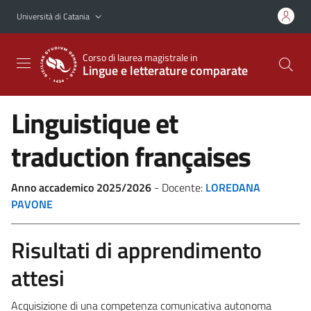
Vai al contenuto principale
Vai al menu di navigazione
Università di Catania
Corso di laurea magistrale in
Lingue e letterature comparate
Linguistique et
traduction françaises
Anno accademico 2025/2026
- Docente:
LOREDANA
PAVONE
Risultati di apprendimento
attesi
Acquisizione di una competenza comunicativa autonoma