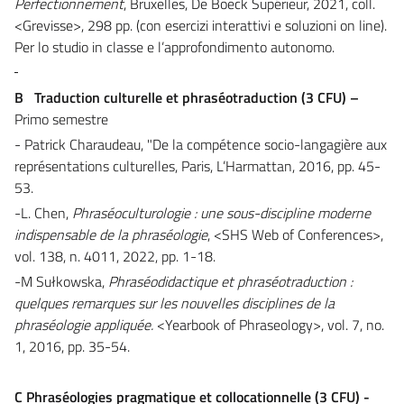
Perfectionnement
,
Bruxelles, De Boeck Supérieur, 2021, coll.
<Grevisse>, 298 pp. (con esercizi interattivi e soluzioni on line).
Per lo studio in classe e l’approfondimento autonomo.
B Traduction culturelle et phraséotraduction (3 CFU) –
Primo semestre
- Patrick Charaudeau, "De la compétence socio-langagière aux
représentations culturelles, Paris, L’Harmattan, 2016, pp. 45-
53.
-L. Chen,
Phraséoculturologie : une sous-discipline moderne
indispensable de la phraséologie
, <SHS Web of Conferences>,
vol. 138, n. 4011, 2022, pp. 1-18.
-M Sułkowska,
Phraséodidactique et phraséotraduction :
quelques remarques sur les nouvelles disciplines de la
phraséologie appliquée.
<Yearbook of Phraseology>, vol. 7, no.
1, 2016, pp. 35-54.
C Phraséologies pragmatique et collocationnelle (3 CFU)
-