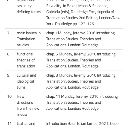
sexuality -
Sexuality’ in Baker, Mona & Saldanha,
defining terms
Gabriela (eds), Routledge Encyclopedia of
Translation Studies 2nd Edition, London/New
York: Routledge pp. 122-126
7
main issues in
chap 1 Munday, Jeremy, 2016 Introducing
Translation
Translation Studies. Theories and
studies
Applications. London: Routledge
8
functional
chap. 5 Munday, Jeremy, 2016 Introducing
theories of
Translation Studies. Theories and
translation
Applications. London: Routledge
9
cultural and
chap. 8 Munday, Jeremy, 2016 Introducing
ideological
Translation Studies. Theories and
turns
Applications. London: Routledge
10
New
chap. 11 Munday, Jeremy, 2016 Introducing
directions
Translation Studies. Theories and
from the new
Applications. London: Routledge
media
11
textual and
Introduction: Baer, Brian James, 2021, Queer