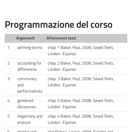
Programmazione del corso
Argomenti
Riferimenti testi
1
defining terms
chap. 1 Baker, Paul, 2008, Sexed Texts,
London : Equinox
2
accounting for
chap. 2 Baker, Paul, 2008, Sexed Texts,
differences
London : Equinox
3
community
chap. 3 Baker, Paul, 2008, Sexed Texts,
and
London : Equinox
performativity
4
gendered
chap. 5 Baker, Paul, 2008, Sexed Texts,
discourses
London : Equinox
5
hegemony and
chap. 4 Baker, Paul, 2008, Sexed Texts,
erasure
London : Equinox
6
dender and
Von Flotow, Louise, 2009, ‘Gender and