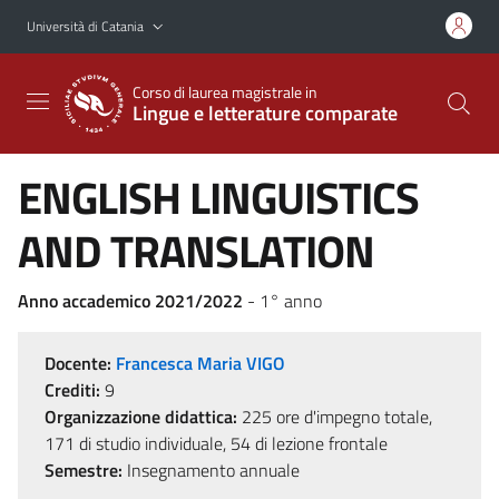
Vai al contenuto principale
Vai al menu di navigazione
Università di Catania
Corso di laurea magistrale in
Lingue e letterature comparate
ENGLISH LINGUISTICS
AND TRANSLATION
Anno accademico 2021/2022
- 1° anno
Docente:
Francesca Maria VIGO
Crediti:
9
Organizzazione didattica:
225 ore d'impegno totale,
171 di studio individuale, 54 di lezione frontale
Semestre:
Insegnamento annuale