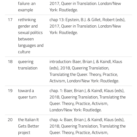
failure: an
2017, Queer in Translation. London/New
example
York: Routledge.
17
rethinking
chap 13: Epstein, B.J. & Gillet, Robert (eds),
gender and
2017, Queer in Translation. London/New
sexual politics
York: Routledge.
between
languages and
culture
18
queering
introduction: Baer, Brian J, & Kaindl, Klaus
translation
(eds), 2018, Queering Translation,
Translating the Queer. Theory, Practice,
Activism, London/New York: Routledge.
19
toward a
chap. 1: Baer, Brian J, & Kaindl, Klaus (eds),
queer turn
2018, Queering Translation, Translating the
Queer. Theory, Practice, Activism,
London/New York: Routledge.
20
the Italian It
chap. 4: Baer, Brian J, & Kaindl, Klaus (eds),
Gets Better
2018, Queering Translation, Translating the
project
Queer. Theory, Practice, Activism,