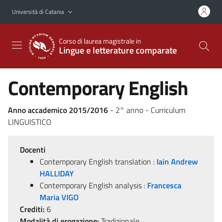
Vai al contenuto principale
Vai al menu di navigazione
Università di Catania
Corso di laurea magistrale in
Lingue e letterature comparate
Contemporary English
Anno accademico 2015/2016
- 2° anno - Curriculum
LINGUISTICO
Docenti
Contemporary English translation :
Iain Andrew
HALLIDAY
Contemporary English analysis :
Francesca
Maria VIGO
Crediti:
6
Modalità di erogazione:
Tradizionale