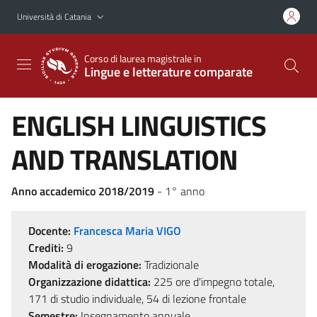
Vai al contenuto principale
Vai al menu di navigazione
Università di Catania
Corso di laurea magistrale in
Lingue e letterature comparate
ENGLISH LINGUISTICS
AND TRANSLATION
Anno accademico 2018/2019
- 1° anno
Docente:
Francesca Maria VIGO
Crediti:
9
Modalità di erogazione:
Tradizionale
Organizzazione didattica:
225 ore d'impegno totale,
171 di studio individuale, 54 di lezione frontale
Semestre:
Insegnamento annuale