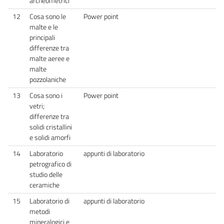
archeometrici
12
Cosa sono le
Power point
malte e le
principali
differenze tra
malte aeree e
malte
pozzolaniche
13
Cosa sono i
Power point
vetri;
differenze tra
solidi cristallini
e solidi amorfi
14
Laboratorio
appunti di laboratorio
petrografico di
studio delle
ceramiche
15
Laboratorio di
appunti di laboratorio
metodi
mineralogici e