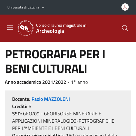
Vai al contenuto principale
Vai al menu di navigazione
Università di Catania
Corso di laurea magistrale in
Archeologia
PETROGRAFIA PER I
BENI CULTURALI
Anno accademico 2021/2022
- 1° anno
Docente:
Paolo MAZZOLENI
Crediti:
6
SSD:
GEO/09 - GEORISORSE MINERARIE E
APPLICAZIONI MINERALOGICO-PETROGRAFICHE
PER L'AMBIENTE E I BENI CULTURALI
Organizzazione didattica:
150 ore d'impegno totale,