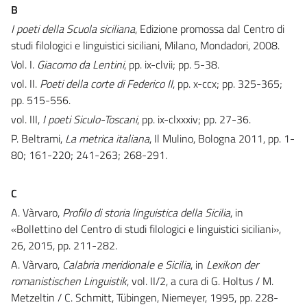
B
I poeti della Scuola siciliana
, Edizione promossa dal Centro di
studi filologici e linguistici siciliani, Milano, Mondadori, 2008.
Vol. I.
Giacomo da Lentini
, pp. ix-clvii; pp. 5-38.
vol. II.
Poeti della corte di Federico II
, pp. x-ccx; pp. 325-365;
pp. 515-556.
vol. III,
I poeti Siculo-Toscani
, pp. ix-clxxxiv; pp. 27-36.
P. Beltrami,
La metrica italiana
, Il Mulino, Bologna 2011, pp. 1-
80; 161-220; 241-263; 268-291.
C
A. Vàrvaro,
Profilo di storia linguistica della Sicilia
, in
«Bollettino del Centro di studi filologici e linguistici siciliani»,
26, 2015, pp. 211-282.
A. Vàrvaro,
Calabria meridionale e Sicilia
, in
Lexikon der
romanistischen Linguistik
, vol. II/2, a cura di G. Holtus / M.
Metzeltin / C. Schmitt, Tübingen, Nie­meyer, 1995, pp. 228-