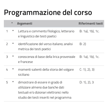
Programmazione del corso
*
Argomenti
Riferimenti testi
1
*
Lettura e commento filologico, letterario
B: 1a), 1b), 1c.
e linguistico dei testi poetici
2
*
identificazione del verso italiano; analisi
B: 2)
metrica dei testi poetici
3
*
conoscenza di base della lirica provenzale
B: 1a), 1b), 1c.
e francese
4
*
momenti salienti della storia del volgare
C: 1), 2), 3)
siciliano
5
*
dimostrare di essere in grado di
D: 1), 2), 3
utilizzare almeno due banche dati
testuali e/o dizionari elettronici nello
studio dei testi inseriti nel programma