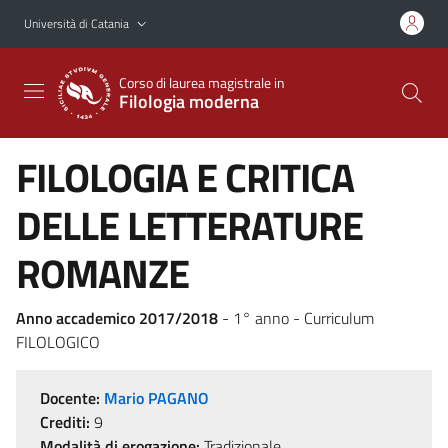
Vai al contenuto principale
Vai al menu di navigazione
Università di Catania
Corso di laurea magistrale in
Filologia moderna
FILOLOGIA E CRITICA
DELLE LETTERATURE
ROMANZE
Anno accademico 2017/2018
- 1° anno - Curriculum
FILOLOGICO
Docente:
Mario PAGANO
Crediti:
9
Modalità di erogazione:
Tradizionale