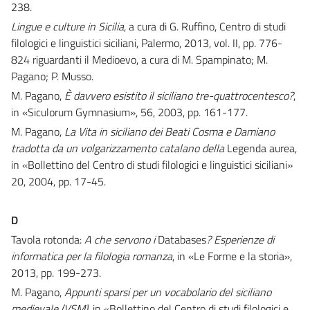
238.
Lingue e culture in Sicilia
, a cura di G. Ruffino, Centro di studi
filologici e linguistici siciliani, Palermo, 2013, vol. II, pp. 776-
824 riguardanti il Medioevo, a cura di M. Spampinato; M.
Pagano; P. Musso.
M. Pagano,
È davvero esistito il siciliano tre-quattrocentesco?
,
in «Siculorum Gymnasium», 56, 2003, pp. 161-177.
M. Pagano,
La Vita in siciliano dei Beati Cosma e Damiano
tradotta da un volgarizzamento catalano della
Legenda aurea,
in «Bollettino del Centro di studi filologici e linguistici siciliani»
20, 2004, pp. 17-45.
D
Tavola rotonda:
A che servono i
Databases
? Esperienze di
informatica per la filologia romanza
, in «Le Forme e la storia»,
2013, pp. 199-273.
M. Pagano,
Appunti sparsi per un vocabolario del siciliano
medievale (VSM)
, in «Bollettino del Centro di studi filologici e