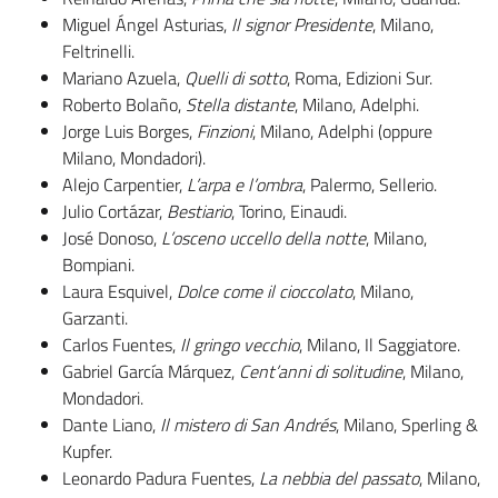
Miguel Ángel Asturias,
Il signor Presidente
, Milano,
Feltrinelli.
Mariano Azuela,
Quelli di sotto
, Roma, Edizioni Sur.
Roberto Bolaño,
Stella distante
, Milano, Adelphi.
Jorge Luis Borges,
Finzioni
, Milano, Adelphi (oppure
Milano, Mondadori).
Alejo Carpentier,
L’arpa e l’ombra
, Palermo, Sellerio.
Julio Cortázar,
Bestiario
, Torino, Einaudi.
José Donoso,
L’osceno uccello della notte
, Milano,
Bompiani.
Laura Esquivel,
Dolce come il cioccolato
, Milano,
Garzanti.
Carlos Fuentes,
Il gringo vecchio
, Milano, Il Saggiatore.
Gabriel García Márquez,
Cent’anni di solitudine
, Milano,
Mondadori.
Dante Liano,
Il mistero di San Andrés
, Milano, Sperling &
Kupfer.
Leonardo Padura Fuentes,
La nebbia del passato
, Milano,