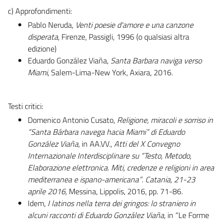
c) Approfondimenti:
Pablo Neruda,
Venti poesie d'amore e una canzone
disperata
, Firenze, Passigli, 1996 (o qualsiasi altra
edizione)
Eduardo González Viaña,
Santa Barbara naviga verso
Miami
, Salem-Lima-New York, Axiara, 2016.
Testi critici:
Domenico Antonio Cusato,
Religione, miracoli e sorriso in
“Santa Bárbara navega hacia Miami” di Eduardo
González Viaña,
in AA.VV.,
Atti del X Convegno
Internazionale Interdisciplinare su “Testo, Metodo,
Elaborazione elettronica
.
Miti, credenze e religioni in area
mediterranea e ispano-americana”
.
Catania, 21-23
aprile 2016,
Messina, Lippolis, 2016, pp. 71-86.
Idem,
I latinos nella terra dei gringos: lo straniero in
alcuni racconti di Eduardo González Viaña,
in “Le Forme