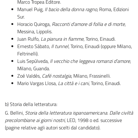
Marco Tropea Editore.
Manuel Puig,
Il bacio della donna ragno
, Roma, Edizioni
Sur.
Horacio Quiroga,
Racconti d’amore di follia e di morte
,
Messina, Lippolis.
Juan Rulfo,
La pianura in fiamme
, Torino, Einaudi.
Ernesto Sábato,
Il tunnel
, Torino, Einaudi (oppure Milano,
Feltrinelli).
Luis Sepúlveda,
Il vecchio che leggeva romanzi d’amore
,
Milano, Guanda.
Zoé Valdés,
Café nostalgia
, Milano, Frassinelli.
Mario Vargas Llosa,
La città e i cani
, Torino, Einaudi.
b) Storia della letteratura:
G. Bellini,
Storia della letteratura ispanoamericana. Dalle civiltà
precolombiane ai giorni nostri
, LED, 1998 o ed. successive
(pagine relative agli autori scelti dal candidato).