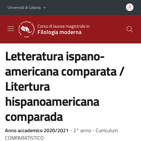
Vai al contenuto principale
Vai al menu di navigazione
Università di Catania
Corso di laurea magistrale in
Filologia moderna
Letteratura ispano-
americana comparata /
Litertura
hispanoamericana
comparada
Anno accademico 2020/2021
- 2° anno - Curriculum
COMPARATISTICO