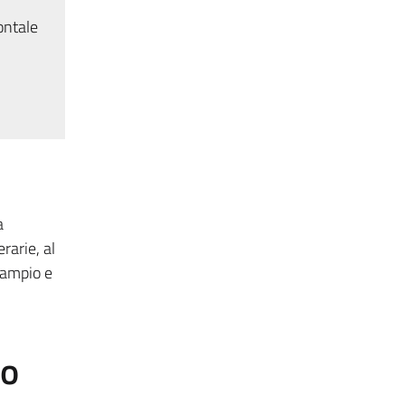
ontale
a
rarie, al
 ampio e
to