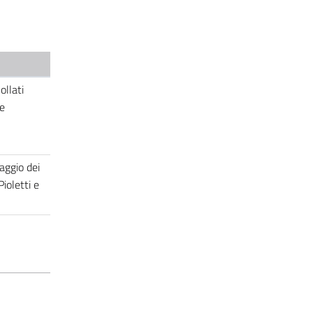
ollati
 e
aggio dei
ioletti e