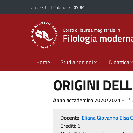
Vai al contenuto principale
Vai al menu di navigazione
Università di Catania
>
DISUM
Corso di laurea magistrale in
Filologia modern
Home
Studia con noi
Didattica
ORIGINI DEL
Anno accademico 2020/2021
- 1°
Docente:
Eliana Giovanna Elsa
Crediti:
6