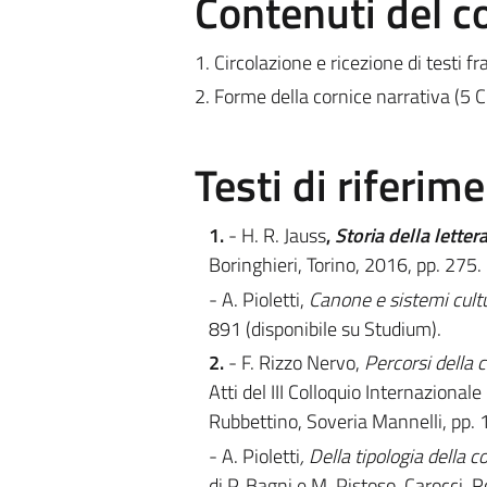
Contenuti del c
1. Circolazione e ricezione di testi 
2. Forme della cornice narrativa (5 
Testi di riferim
1.
- H. R. Jauss
,
Storia della lette
Boringhieri, Torino, 2016, pp. 275.
- A. Pioletti,
Canone e sistemi cultu
891 (disponibile su Studium).
2.
- F. Rizzo Nervo,
Percorsi della 
Atti del III Colloquio Internazional
Rubbettino, Soveria Mannelli, pp. 
- A. Pioletti
, Della tipologia della 
di P. Bagni e M. Pistoso, Carocci, 