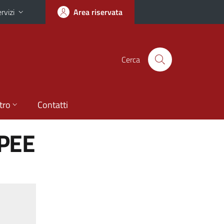
rvizi
Area riservata
Cerca
tro
Contatti
PEE