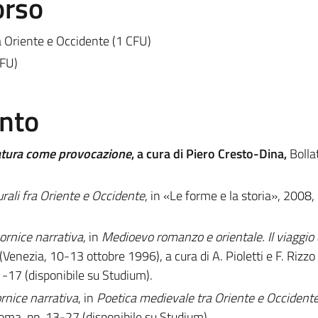
orso
fra Oriente e Occidente (1 CFU)
CFU)
ento
ratura come provocazione
, a cura di Piero Cresto-Dina,
Bolla
rali fra Oriente e Occidente
, in «Le forme e la storia», 2008,
cornice narrativa
, in
Medioevo romanzo e orientale. Il viaggio d
e (Venezia, 10-13 ottobre 1996), a cura di A. Pioletti e F. Rizz
1-17 (disponibile su Studium).
cornice narrativa
, in
Poetica medievale tra Oriente e Occident
Roma, pp. 13-27 (disponibile su Studium).