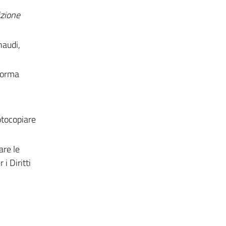
izione
naudi,
aforma
fotocopiare
are le
i Diritti