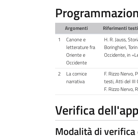
Programmazione
Argomenti
Riferimenti test
1
Canone e
H. R. Jauss, Stor
letterature fra
Boringhieri, Tori
Oriente e
Occidente, in «L
Occidente
2
La cornice
F. Rizzo Nervo, P
narrativa
testi, Atti del I
F. Rizzo Nervo, 
Verifica dell'a
Modalità di verific