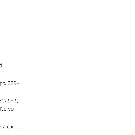
ti
 pp. 779-
ei testi
,
o Nervo,
e
, a cura