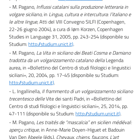
- M. Pagano,
Influssi catalani sulla produzione letteraria in
volgare siciliano
, in
Lingua, cultura e intercultura: l’italiano e
le altre lingue
, Atti del VIII Convegno SILFI (Copenhagen,
22-26 giugno 2004), a cura di Iørn Korzen, Copenhagen
Studies in Language 31, 2005, pp. 243-254 (disponibile su
Studium:
http://studium.unict.it)
.
- M. Pagano,
La Vita in siciliano dei Beati Cosma e Damiano
tradotta da un volgarizzamento catalano della
Legenda
aurea, in «Bollettino del Centro di studi filologici e linguistici
siciliani», 20, 2004, pp. 17-45 (disponibile su Studium:
http://studium.unict.it)
.
- L. Ingallinella,
Il frammento di un volgarizzamento siciliano
trecentesco delle
Vite dei santi Padri, in «Bollettino del
Centro di studi filologici e linguistici siciliani», 25, 2014, pp.
47-111 (disponibile su Studium:
http://studium.unict.it)
.
- M. Pagano,
Les traités de “mascalcia” en sicilien médiéval:
aperçu critique
, in Anne-Marie Doyen-Higuet et Badouin
Van Den Abeele (éds.),
Chevaux, chiens, faucons. L’art