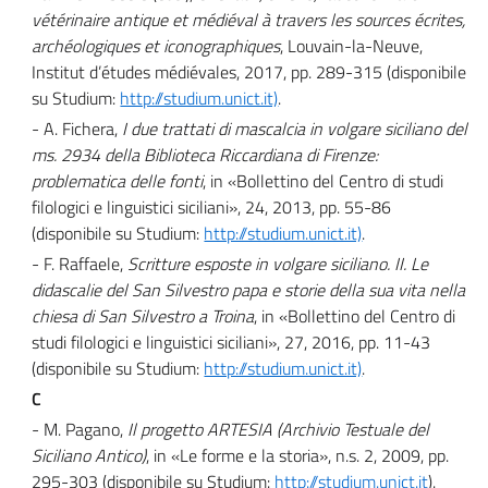
vétérinaire antique et médiéval à travers les sources écrites,
archéologiques et iconographiques
, Louvain-la-Neuve,
Institut d’études médiévales, 2017, pp. 289-315 (disponibile
su Studium:
http://studium.unict.it)
.
- A. Fichera,
I due trattati di mascalcia in volgare siciliano del
ms. 2934 della Biblioteca Riccardiana di Firenze:
problematica delle fonti
, in «Bollettino del Centro di studi
filologici e linguistici siciliani», 24, 2013, pp. 55-86
(disponibile su Studium:
http://studium.unict.it)
.
- F. Raffaele,
Scritture esposte in volgare siciliano. II. Le
didascalie del San Silvestro papa e storie della sua vita nella
chiesa di San Silvestro a Troina
, in «Bollettino del Centro di
studi filologici e linguistici siciliani», 27, 2016, pp. 11-43
(disponibile su Studium:
http://studium.unict.it)
.
C
- M. Pagano,
Il progetto ARTESIA (Archivio Testuale del
Siciliano Antico)
, in «Le forme e la storia», n.s. 2, 2009, pp.
295-303 (disponibile su Studium:
http://studium.unict.it
).