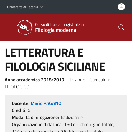
Vai al contenuto principale
Vai al menu di navigazione
Università di Catania
Corso di laurea magistrale in
Filologia moderna
LETTERATURA E
FILOLOGIA SICILIANE
Anno accademico 2018/2019
- 1° anno - Curriculum
FILOLOGICO
Docente:
Mario PAGANO
Crediti:
6
Modalità di erogazione:
Tradizionale
Organizzazione didattica:
150 ore d'impegno totale,
114 di studio individuale, 36 di lezione frontale