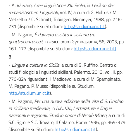
- A. Vàrvaro,
Aree linguistiche XII. Sicilia
, in
Lexikon der
romanistischen Linguistik
, vol. IV, a cura di G. Holtus / M.
Metzeltin / C. Schmitt, Tübingen, Nie­meyer, 1988, pp. 716-
731 (disponibile su Studium:
http://studium.unict.it
).
- M. Pagano,
È davvero esistito il siciliano tre-
quattrocentesco?
, in «Siculorum Gymnasium», 56, 2003, pp.
161-177 (disponibile su Studium:
http://studium.unict.it)
.
B
-
Lingue e culture in Sicilia
, a cura di G. Ruffino, Centro di
studi filologici e linguistici siciliani, Palermo, 2013, vol. II, pp.
776-824 riguardanti il Medioevo, a cura di M. Spampinato;
M. Pagano; P. Musso (disponibile su Studium:
http://studium.unict.it
).
- M. Pagano,
Per una nuova edizione della Vita di S. Onofrio
in siciliano medievale
, in A.A. V.V.,
Letterature e lingue
nazionali e regionali. Studi in onore di Nicolò Mineo
, a cura di
S.C. Sgroi e S.C. Trovato, Il Calamo, Roma 1996, pp. 369-379
(disponibile su Studium:
http://studium.unict.it
).