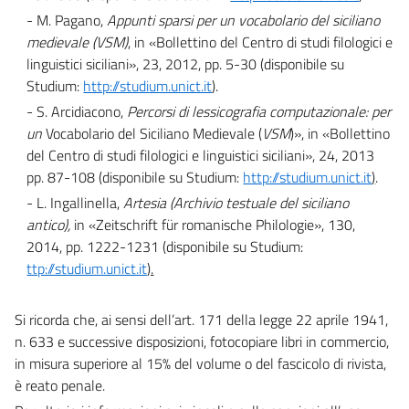
- M. Pagano,
Appunti sparsi per un vocabolario del siciliano
medievale (VSM)
, in «Bollettino del Centro di studi filologici e
linguistici siciliani», 23, 2012, pp. 5-30 (disponibile su
Studium:
http://studium.unict.it
).
- S. Arcidiacono,
Percorsi di lessicografia computazionale: per
un
Vocabolario del Siciliano Medievale (
VSM
)», in «Bollettino
del Centro di studi filologici e linguistici siciliani», 24, 2013
pp. 87-108 (disponibile su Studium:
http://studium.unict.it
)
.
- L. Ingallinella,
Artesia (Archivio testuale del siciliano
antico)
,
in «Zeitschrift für romanische Philologie», 130,
2014, pp. 1222-1231 (disponibile su Studium:
ttp://studium.unict.it
).
Si ricorda che, ai sensi dell’art. 171 della legge 22 aprile 1941,
n. 633 e successive disposizioni, fotocopiare libri in commercio,
in misura superiore al 15% del volume o del fascicolo di rivista,
è reato penale.