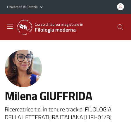
Vai al contenuto principale
Vai al menu di navigazione
Università di Catania
Corso di laurea magistrale in
Filologia moderna
Milena GIUFFRIDA
Ricercatrice t.d. in tenure track di FILOLOGIA
DELLA LETTERATURA ITALIANA [LIFI-01/B]