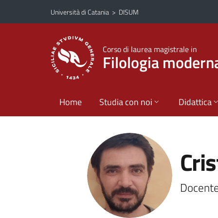
Vai al contenuto principale
Vai al menu di navigazione
Università di Catania
>
DISUM
Corso di laurea magistrale in
Filologia modern
Home
Studia con noi
Didattica
Cri
Docente