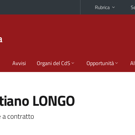
Rubrica
Se
a
Avvisi
Organi del CdS
Opportunità
Al
stiano LONGO
 a contratto