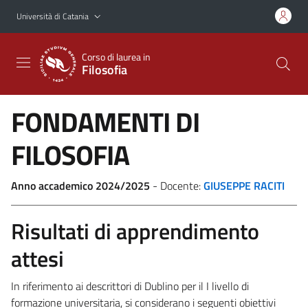
Vai al contenuto principale
Vai al menu di navigazione
Università di Catania
Corso di laurea in
Filosofia
FONDAMENTI DI
FILOSOFIA
Anno accademico 2024/2025
- Docente:
GIUSEPPE RACITI
Risultati di apprendimento
attesi
In riferimento ai descrittori di Dublino per il I livello di
formazione universitaria, si considerano i seguenti obiettivi