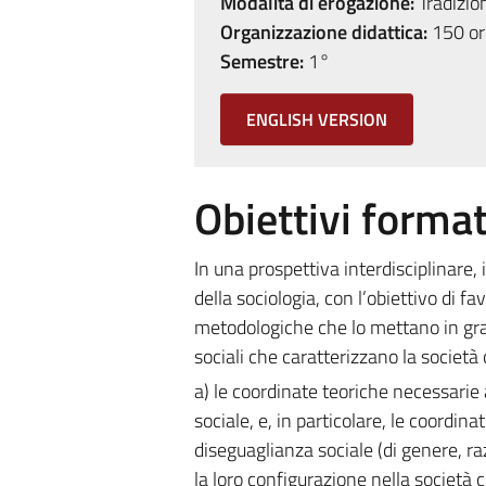
Modalità di erogazione:
Tradizio
Organizzazione didattica:
150 ore
Semestre:
1°
ENGLISH VERSION
Obiettivi format
In una prospettiva interdisciplinare,
della sociologia, con l’obiettivo di f
metodologiche che lo mettano in grad
sociali che caratterizzano la società
a) le coordinate teoriche necessarie a
sociale, e, in particolare, le coordin
diseguaglianza sociale (di genere, ra
la loro configurazione nella societ