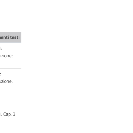
enti testi
1:
uzione;
2
:
uzione;
1: Cap. 3