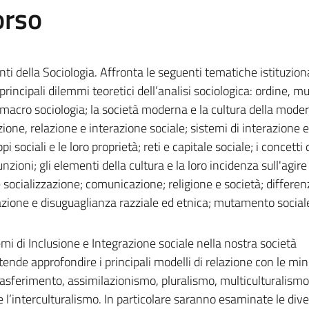
orso
ti della Sociologia. Affronta le seguenti tematiche istituziona
 principali dilemmi teoretici dell’analisi sociologica: ordine, 
e macro sociologia; la società moderna e la cultura della modern
ione, relazione e interazione sociale; sistemi di interazione e
i sociali e le loro proprietà; reti e capitale sociale; i concetti 
unzioni; gli elementi della cultura e la loro incidenza sull'agire
 e socializzazione; comunicazione; religione e società; differen
azione e disuguaglianza razziale ed etnica; mutamento sociale
emi di Inclusione e Integrazione sociale nella nostra società
nde approfondire i principali modelli di relazione con le mi
rasferimento, assimilazionismo, pluralismo, multiculturalismo
e l’interculturalismo. In particolare saranno esaminate le div