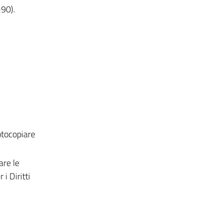
-90).
fotocopiare
are le
i Diritti