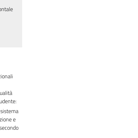
ontale
ionali
ualità
tudente:
l sistema
azione e
e secondo