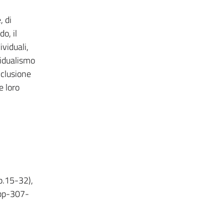
, di
o, il
ividuali,
ividualismo
nclusione
e loro
pp.15-32),
(pp-307-