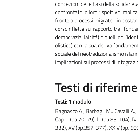
concezioni delle basi della solidariet
confrontate le loro rispettive implica
fronte a processi migratori in costan
corso riflette sul rapporto tra i fonda
democrazia, laicità) e quelli dell’ident
olistico) con la sua deriva fondamenta
sociale del neotradizionalismo islamic
implicazioni sui processi di integrazi
Testi di riferim
Testi: 1 modulo
Bagnasco A., Barbagli M., Cavalli A.,
Cap. II (pp.70-79), III (pp.83-104), 
332), XV (pp.357-377), XXIV (pp. 6