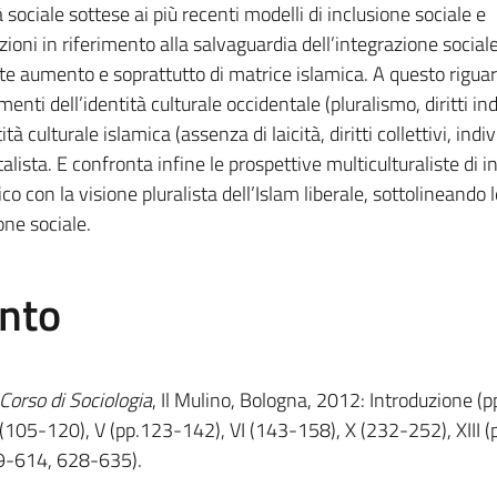
à sociale sottese ai più recenti modelli di inclusione sociale e
zioni in riferimento alla salvaguardia dell’integrazione sociale
te aumento e soprattutto di matrice islamica. A questo riguard
menti dell’identità culturale occidentale (pluralismo, diritti ind
ità culturale islamica (assenza di laicità, diritti collettivi, ind
lista. E confronta infine le prospettive multiculturaliste di i
o con la visione pluralista dell’Islam liberale, sottolineando l
one sociale.
ento
Corso di Sociologia
, Il Mulino, Bologna, 2012: Introduzione (
IV (105-120), V (pp.123-142), VI (143-158), X (232-252), XIII 
09-614, 628-635).