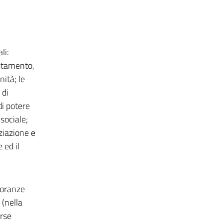
li:
mutamento,
ità; le
 di
di potere
 sociale;
ziazione e
 ed il
noranze
 (nella
erse