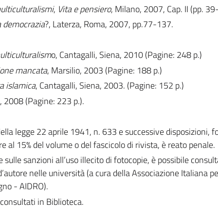
lticulturalismi
,
Vita e pensiero
, Milano, 2007, Cap. II (pp. 39
la democrazia
?, Laterza, Roma, 2007, pp.77-137.
ulticulturalism
o, Cantagalli, Siena, 2010 (Pagine: 248 p.)
zione mancata
, Marsilio, 2003 (Pagine: 188 p.)
ra islamica
, Cantagalli, Siena, 2003. (Pagine: 152 p.)
, 2008 (Pagine: 223 p.).
 della legge 22 aprile 1941, n. 633 e successive disposizioni, 
e al 15% del volume o del fascicolo di rivista, è reato penale.
e sulle sanzioni all’uso illecito di fotocopie, è possibile consult
d’autore nelle università (a cura della Associazione Italiana per 
egno - AIDRO).
consultati in Biblioteca.