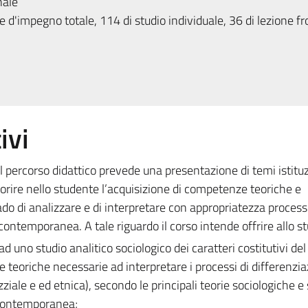
nale
 d'impegno totale, 114 di studio individuale, 36 di lezione fr
ivi
 il percorso didattico prevede una presentazione di temi istituz
avorire nello studente l’acquisizione di competenze teoriche e
o di analizzare e di interpretare con appropriatezza process
 contemporanea. A tale riguardo il corso intende offrire allo s
d uno studio analitico sociologico dei caratteri costitutivi de
ate teoriche necessarie ad interpretare i processi di differenzi
zziale e ed etnica), secondo le principali teorie sociologiche 
à contemporanea;