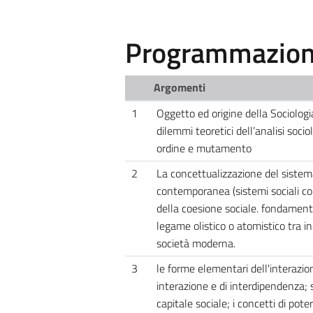
Programmazione
Argomenti
1
Oggetto ed origine della Sociologia.
dilemmi teoretici dell’analisi soci
ordine e mutamento
2
La concettualizzazione del sistema
contemporanea (sistemi sociali com
della coesione sociale. fondament
legame olistico o atomistico tra i
società moderna.
3
le forme elementari dell'interazion
interazione e di interdipendenza; sta
capitale sociale; i concetti di poter