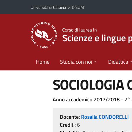
Vai al contenuto principale
Vai al menu di navigazione
Università di Catania
>
DISUM
Corso di laurea in
Scienze e lingue 
Home
Studia con noi
Didattica
SOCIOLOGIA
Anno accademico 2017/2018
- 2°
Docente:
Rosalia CONDORELLI
Crediti:
6