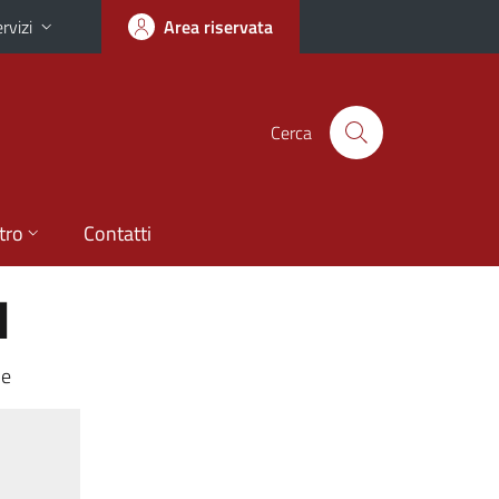
rvizi
Area riservata
Cerca
tro
Contatti
I
le