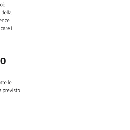
ioè
 della
cenze
care i
to
tte le
a previsto