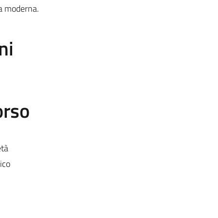
ca moderna.
ni
orso
età
ico