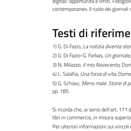
digitali: opportunità e limiti. Fotogi
contemporaneo. Il ruolo dei giornali 
Testi di riferim
1) G. Di Fazio,
La notizia diventa stor
2) G. Di Fazio-G. Farkas,
Un giornale,
3) N. Milazzo,
Il mio Novecento,
Dome
4) L. Salafia,
Una forza di vita,
Domen
5) G. Schiavi,
Meno male. Storie di p
pp. 185.
Si ricorda che, ai sensi dell’art. 171
libri in commercio, in misura superior
Per ulteriori informazioni sui vincoli 