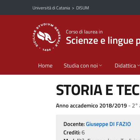
Vai al contenuto principale
Vai al menu di navigazione
Università di Catania
>
DISUM
Corso di laurea in
Scienze e lingue 
Home
Studia con noi
Didattica
STORIA E TE
Anno accademico 2018/2019
- 2° 
Docente:
Giuseppe DI FAZIO
Crediti:
6