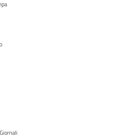
ampa
o
Giornali