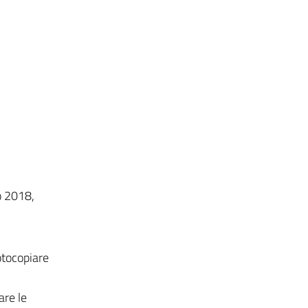
o 2018,
fotocopiare
are le