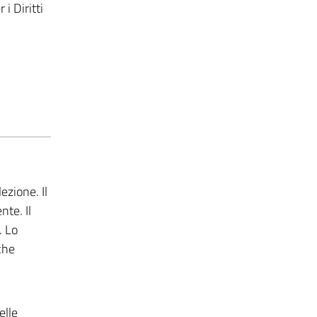
i Diritti
ezione. Il
nte. Il
. Lo
che
elle