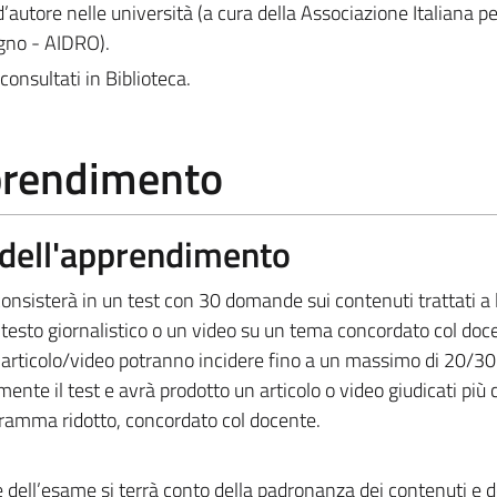
d’autore nelle università (a cura della Associazione Italiana per 
egno - AIDRO).
consultati in Biblioteca.
pprendimento
a dell'apprendimento
consisterà in un test con 30 domande sui contenuti trattati a l
 testo giornalistico o un video su un tema concordato col doce
ll’articolo/video potranno incidere fino a un massimo di 20/30
nte il test e avrà prodotto un articolo o video giudicati più 
gramma ridotto, concordato col docente.
e dell’esame si terrà conto della padronanza dei contenuti e d