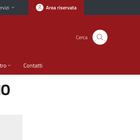
rvizi
Area riservata
Cerca
tro
Contatti
MO