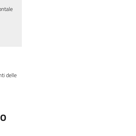
ontale
ti delle
to