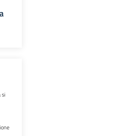
a
 si
zione