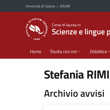
Vai al contenuto principale
Vai al menu di navigazione
Università di Catania
>
DISUM
Corso di laurea in
Scienze e lingue 
Home
Studia con noi
Didattica
Stefania RIM
Archivio avvisi