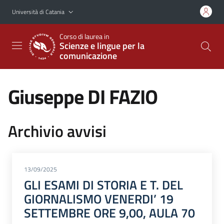
Vai al contenuto principale
Vai al menu di navigazione
Università di Catania
Corso di laurea in
Scienze e lingue per la
comunicazione
Giuseppe DI FAZIO
Archivio avvisi
13/09/2025
GLI ESAMI DI STORIA E T. DEL
GIORNALISMO VENERDI’ 19
SETTEMBRE ORE 9,00, AULA 70