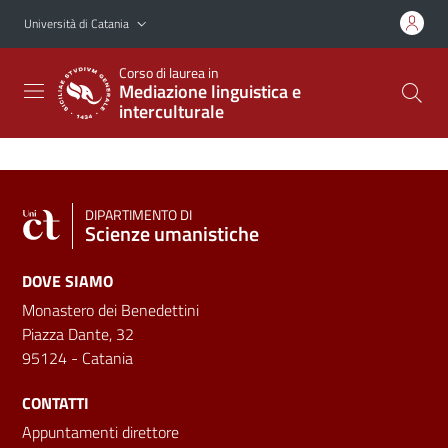
Vai al contenuto principale
Vai al menu di navigazione
Università di Catania
Corso di laurea in
Mediazione linguistica e
interculturale
DIPARTIMENTO DI
Scienze umanistiche
DOVE SIAMO
Monastero dei Benedettini
Piazza Dante, 32
95124 - Catania
CONTATTI
Appuntamenti direttore