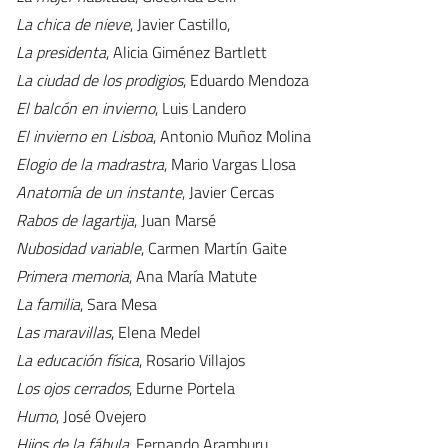
La chica de nieve
, Javier Castillo,
La presidenta
, Alicia Giménez Bartlett
La ciudad de los prodigios
, Eduardo Mendoza
El balcón en invierno
, Luis Landero
El invierno en Lisboa
, Antonio Muñoz Molina
Elogio de la madrastra
, Mario Vargas Llosa
Anatomía de un instante
, Javier Cercas
Rabos de lagartija
, Juan Marsé
Nubosidad variable
, Carmen Martín Gaite
Primera memoria
, Ana María Matute
La familia
, Sara Mesa
Las maravillas
, Elena Medel
La educación física
, Rosario Villajos
Los ojos cerrados
, Edurne Portela
Humo
, José Ovejero
Hijos de la fábula
, Fernando Aramburu