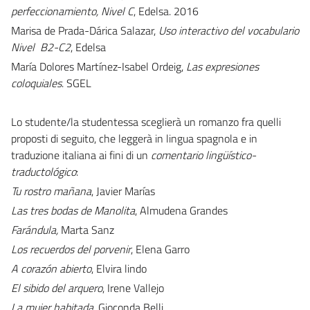
perfeccionamiento, Nivel C
, Edelsa. 2016
Marisa de Prada-Dárica Salazar,
Uso interactivo del vocabulario
Nivel B2-C2
, Edelsa
María Dolores Martínez-Isabel Ordeig,
Las expresiones
coloquiales
. SGEL
Lo studente/la studentessa sceglierà un romanzo fra quelli
proposti di seguito, che leggerà in lingua spagnola e in
traduzione italiana ai fini di un
comentario lingüístico-
traductológico
:
Tu rostro mañana
, Javier Marías
Las tres bodas de Manolita
, Almudena Grandes
Farándula,
Marta Sanz
Los recuerdos del porvenir
, Elena Garro
A corazón abierto
, Elvira lindo
El sibido del arquero
, Irene Vallejo
La mujer habitada
, Gioconda Belli