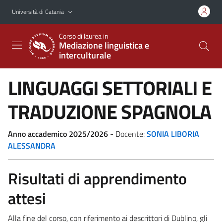
Vai al contenuto principale
Vai al menu di navigazione
Università di Catania
Corso di laurea in
Mediazione linguistica e
interculturale
LINGUAGGI SETTORIALI E
TRADUZIONE SPAGNOLA
Anno accademico 2025/2026
- Docente:
SONIA LIBORIA
ALESSANDRA
Risultati di apprendimento
attesi
Alla fine del corso, con riferimento ai descrittori di Dublino, gli