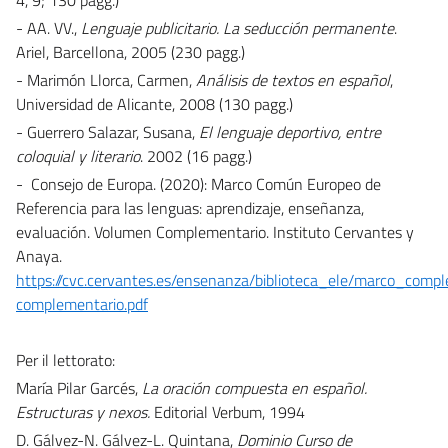
- AA. VV.,
Lenguaje publicitario. La seducción permanente
.
Ariel, Barcellona, 2005 (230 pagg.)
- Marimón Llorca, Carmen,
Análisis de textos en español
,
Universidad de Alicante, 2008 (130 pagg.)
- Guerrero Salazar, Susana,
El lenguaje deportivo, entre
coloquial y literario
. 2002 (16 pagg.)
- Consejo de Europa. (2020): Marco Común Europeo de
Referencia para las lenguas: aprendizaje, enseñanza,
evaluación. Volumen Complementario. Instituto Cervantes y
Anaya.
https://cvc.cervantes.es/ensenanza/biblioteca_ele/marco_com
complementario.pdf
Per il lettorato:
María Pilar Garcés,
La oración compuesta en español.
Estructuras y nexos.
Editorial Verbum, 1994
D. Gálvez-N. Gálvez-L. Quintana,
Dominio Curso de