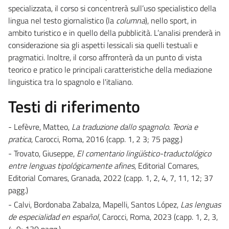
specializzata, il corso si concentrerà sull’uso specialistico della
lingua nel testo giornalistico (la
columna
), nello sport, in
ambito turistico e in quello della pubblicità. L’analisi prenderà in
considerazione sia gli aspetti lessicali sia quelli testuali e
pragmatici. Inoltre, il corso affronterà da un punto di vista
teorico e pratico le principali caratteristiche della mediazione
linguistica tra lo spagnolo e l'italiano.
Testi di riferimento
- Lefèvre, Matteo,
La traduzione dallo spagnolo. Teoria e
pratica
, Carocci, Roma, 2016 (capp. 1, 2 3; 75 pagg.)
- Trovato, Giuseppe,
El comentario lingüístico-traductológico
entre lenguas tipológicamente afines
, Editorial Comares,
Editorial Comares, Granada, 2022 (capp. 1, 2, 4, 7, 11, 12; 37
pagg.)
- Calvi, Bordonaba Zabalza, Mapelli, Santos López,
Las lenguas
de especialidad en español
, Carocci, Roma, 2023 (capp. 1, 2, 3,
4, 9; 130 pagg.)