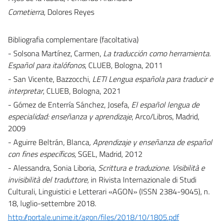
Cometierra
, Dolores Reyes
Bibliografia complementare (facoltativa)
- Solsona Martínez, Carmen,
La traducción como herramienta.
Español para italófonos
, CLUEB, Bologna, 2011
- San Vicente, Bazzocchi,
LETI Lengua española para traducir e
interpretar
, CLUEB, Bologna, 2021
- Gómez de Enterría Sánchez, Josefa,
El español lengua de
especialidad: enseñanza y aprendizaje
, Arco/Libros, Madrid,
2009
- Aguirre Beltrán, Blanca
, Aprendizaje y enseñanza de español
con fines específicos
, SGEL, Madrid, 2012
- Alessandra, Sonia Liboria,
Scrittura e traduzione. Visibilità e
invisibilità del traduttore,
in Rivista Internazionale di Studi
Culturali, Linguistici e Letterari «AGON» (ISSN 2384-9045), n.
18, luglio-settembre 2018.
http://portale.unime.it/agon/files/2018/10/1805.pdf