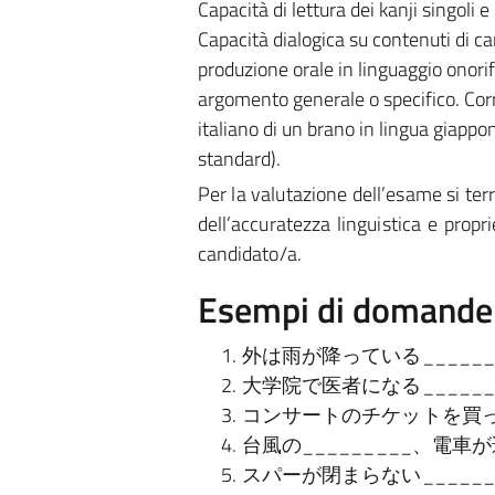
Capacità di lettura dei kanji singoli 
Capacità dialogica su contenuti di car
produzione orale in linguaggio onori
argomento generale o specifico. Cor
italiano di un brano in lingua giappon
standard).
Per la valutazione dell’esame si te
dell’accuratezza linguistica e prop
candidato/a.
Esempi di domande e
外は雨が降っている_____
大学院で医者になる_____
コンサートのチケットを買っ
台風の_________、電
スパーが閉まらない_____