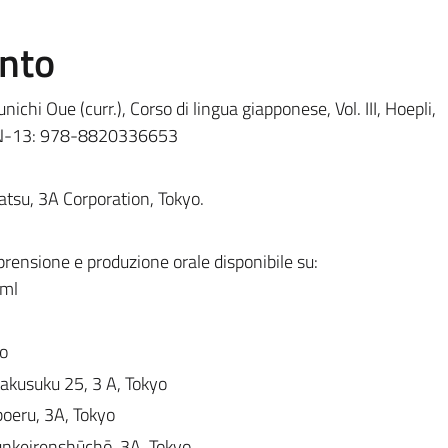
ento
nichi Oue (curr.), Corso di lingua giapponese, Vol. III, Hoepli,
N-13:
978-8820336653
tsu, 3A Corporation, Tokyo.
prensione e produzione orale disponibile su:
tml
io
takusuku 25, 3 A, Tokyo
oeru, 3A, Tokyo
unkeirenshūchō, 3A, Tokyo