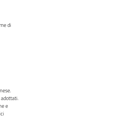
ame di
onese.
 adottati.
one e
ci