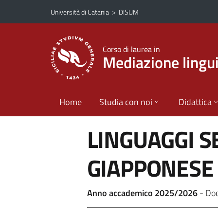
Vai al contenuto principale
Vai al menu di navigazione
Università di Catania
>
DISUM
Corso di laurea in
Mediazione lingui
Home
Studia con noi
Didattica
LINGUAGGI S
GIAPPONESE
Anno accademico 2025/2026
- Do