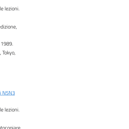
e lezioni.
edizione,
, 1989.
, Tokyo,
lli N5N3
e lezioni.
fotocopiare