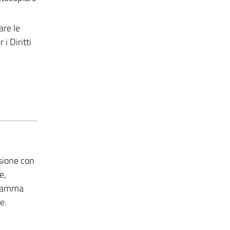
are le
i Diritti
nsione con
e,
ogramma
e.