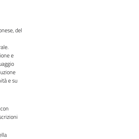
onese, del
ale.
ione e
guaggio
oduzione
nità e su
 con
scrizioni
ella