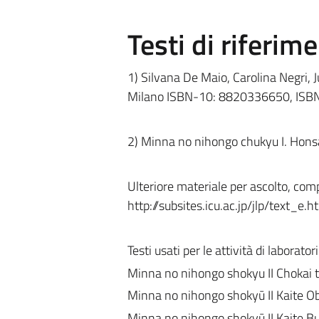
Testi di riferim
1) Silvana De Maio, Carolina Negri, Ju
Milano
ISBN-10:
8820336650,
ISB
2) Minna no nihongo chukyu I. Honsa
Ulteriore materiale per ascolto, com
http://subsites.icu.ac.jp/jlp/text_e.h
Testi usati per le attività di laborator
Minna no nihongo shokyu II Chokai 
Minna no nihongo shokyū II Kaite Ob
Minna no nihongo shokyū II Kaite B