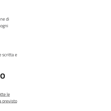
ine di
sogni
 scritta e
to
tte le
a previsto