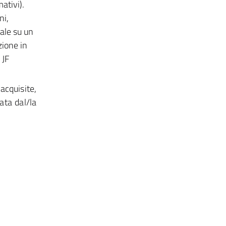
ativi).
ni,
ale su un
zione in
 JF
acquisite,
ata dal/la