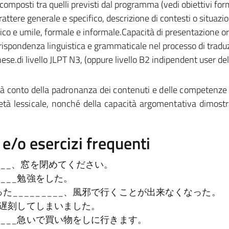
e composti tra quelli previsti dal programma (vedi obiettivi form
attere generale e specifico, descrizione di contesti o situazio
fico e umile, formale e informale.Capacità di presentazione or
rispondenza linguistica e grammaticale nel processo di tradu
ese.di livello JLPT N3, (oppure livello B2 indipendent user del
rrà conto della padronanza dei contenuti e delle competenze 
rietà lessicale, nonché della capacità argomentativa dimostr
/o esercizi frequenti
___、窓を閉めてください。
____勉強をした。
た_________、風邪で行くことが出来なくなった。
車が遅刻してしまいました。
____急いで買い物をしに行きます。