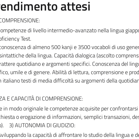
prendimento attesi
 COMPRENSIONE:
i competenze di livello intermedio-avanzato nella lingua giapp
ficiency Test.
 conoscenza di almeno 500 kanji e 3500 vocaboli di uso gener
sintattiche della lingua. Capacità dialogica (ascolto comprens
rattere quotidiano e argomenti specifici. Conoscenza del lin
ifico, umile e di genere. Abilità di lettura, comprensione e pr
n italiano testi di media difficoltà su argomenti della quotidia
ZA E CAPACITÀ DI COMPRENSIONE:
re in modo originale le competenze acquisite per confrontarsi
ichiesta o erogazione di informazioni, semplici transazioni, de
ltro). 3) AUTONOMIA DI GIUDIZIO:
viluppando la capacità di affrontare lo studio della lingua e d