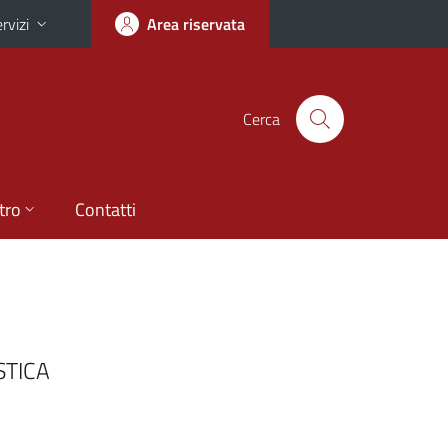
rvizi
Area riservata
Cerca
tro
Contatti
STICA