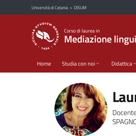
Vai al contenuto principale
Vai al menu di navigazione
Università di Catania
>
DISUM
Corso di laurea in
Mediazione lingui
Home
Studia con noi
Didattica
Lau
Docente
SPAGNO