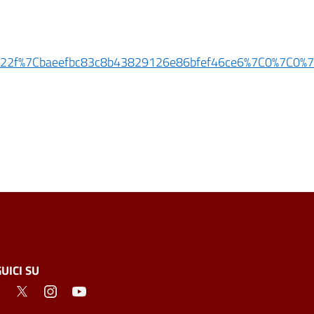
eb73af22f%7Cbaeefbc83c8b43829126e86bfef46ce6%7C0%
UICI SU