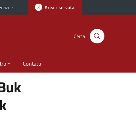
rvizi
Area riservata
Cerca
tro
Contatti
oBuk
ok