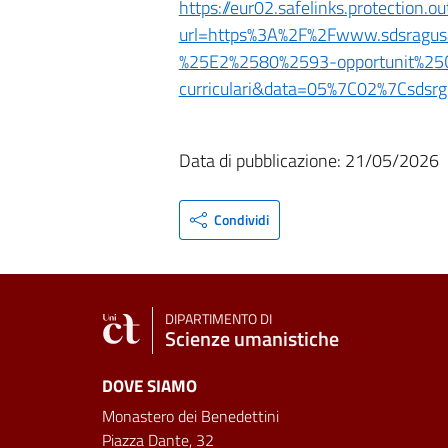
https://eur02.safelinks.protection.o
url=https%3A%2F%2Fwww.sdsragusa.
%25E2%2580%2593-opportunit%25C3
curriculari&data=05%7C02%7Csd
Data di pubblicazione: 21/05/2026
Condividi
DIPARTIMENTO DI
Scienze umanistiche
DOVE SIAMO
Monastero dei Benedettini
Piazza Dante, 32