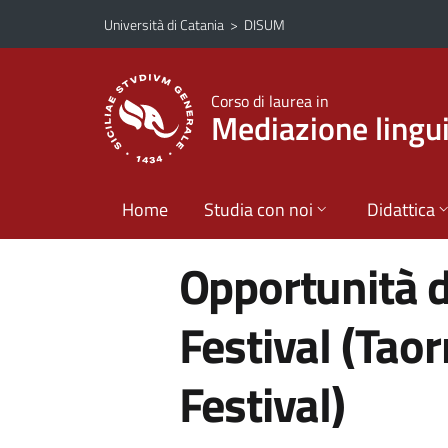
Vai al contenuto principale
Vai al menu di navigazione
Università di Catania
>
DISUM
Corso di laurea in
Mediazione lingui
Home
Studia con noi
Didattica
Opportunità di
Festival (Tao
Festival)