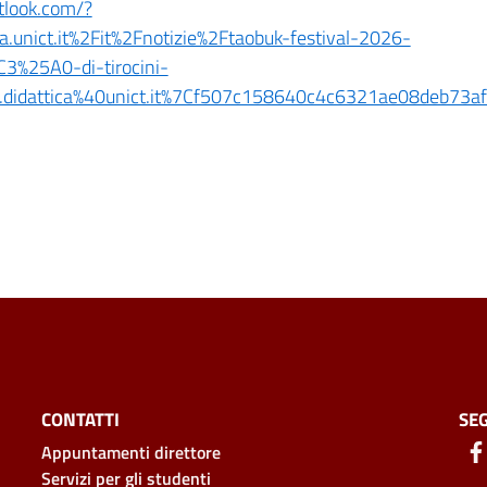
utlook.com/?
unict.it%2Fit%2Fnotizie%2Ftaobuk-festival-2026-
%25A0-di-tirocini-
srg.didattica%40unict.it%7Cf507c158640c4c6321ae08d
CONTATTI
SEG
Appuntamenti direttore
Servizi per gli studenti