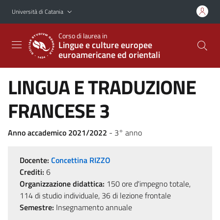
Vai al contenuto principale
Vai al menu di navigazione
Università di Catania
Corso di laurea in
Lingue e culture europee
euroamericane ed orientali
LINGUA E TRADUZIONE
FRANCESE 3
Anno accademico 2021/2022
- 3° anno
Docente:
Concettina RIZZO
Crediti:
6
Organizzazione didattica:
150 ore d'impegno totale,
114 di studio individuale, 36 di lezione frontale
Semestre:
Insegnamento annuale