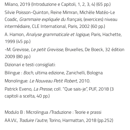
Milano, 2019 (Introduzione e Capitoli, 1, 2, 3, 4) (65 pp.)
Silvie Poisson-Quinton, Reine Mimran, Michèle Matéo-Le
Coadic,
Grammaire expliquée du français
, (exercices) niveau
intermédiaire, CLE International, Paris, 2002 (60 pp.)
A. Hamon,
Analyse grammaticale et logique
, Paris, Hachette,
1999 (45 pp.)
-M. Grevisse,
Le petit Grevisse
, Bruxelles, De Boeck, 32 édition
2009 (80 pp.)
Dizionari e testi consigliati:
Bilingue :
Boch
, ultima edizione, Zanichelli, Bologna
Monolingue:
Le Nouveau Petit Robert
, 2010.
Patrick Eveno,
La Presse
, coll. “Que sais-je”, PUF, 2018 (3
capitoli a scelta, 40 pp.)
Modulo B : Microlingua /Traduzione : Teorie e prassi
AA.VV.,
Traduire l’autre
, Torino, Harmattan, 2018 (pp.252)