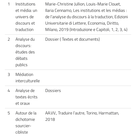
1
Institutions
Marie-Christine Jullion, Louis-Marie Clouet,
et média: un
Ilaria Cennamo, Les institutions et les médias :
univers de
de l’analyse du discours à la traduction, Edizioni
discours et
Universitarie di Lettere, Economia, Diritto,
traduction
Milano, 2019 (Introduzione e Capitoli, 1, 2, 3, 4)
2
Analyse du
Dossier ( Textes et documents)
discours:
études des
débats
publics
3
Médiation
interculturelle
4
Analyse de
Dossiers
textes écrits
et oraux
5
Autour de la
AA.VV., Traduire l’autre, Torino, Harmattan,
dichotomie
2018
sourcier-
cibliste