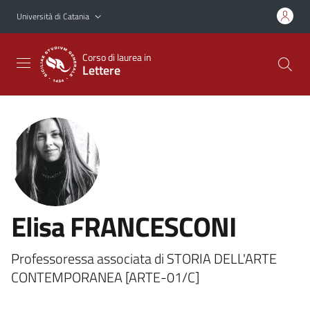
Vai al contenuto principale
Vai al menu di navigazione
Università di Catania
Corso di laurea in
Lettere
Elisa FRANCESCONI
Professoressa associata di STORIA DELL'ARTE
CONTEMPORANEA [ARTE-01/C]