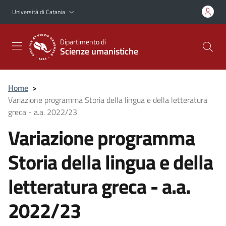
Vai al contenuto principale
Vai al menu di navigazione
Università di Catania
Dipartimento di
Scienze umanistiche
Home
>
Variazione programma Storia della lingua e della letteratura
greca - a.a. 2022/23
Variazione programma
Storia della lingua e della
letteratura greca - a.a.
2022/23