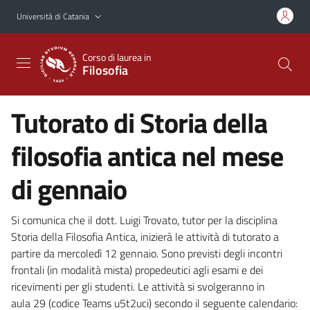
Vai al contenuto principale
Vai al menu di navigazione
Università di Catania
Corso di laurea in
Filosofia
Tutorato di Storia della
filosofia antica nel mese
di gennaio
Si comunica che il dott. Luigi Trovato, tutor per la disciplina
Storia della Filosofia Antica, inizierà le attività di tutorato a
partire da mercoledì 12 gennaio. Sono previsti degli incontri
frontali (in modalità mista) propedeutici agli esami e dei
ricevimenti per gli studenti. Le attività si svolgeranno in
aula 29 (codice Teams u5t2uci) secondo il seguente calendario: