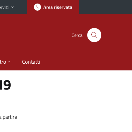
rvizi
Area riservata
Cerca
tro
Contatti
19
a partire