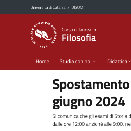
Vai al contenuto principale
Vai al menu di navigazione
Università di Catania
>
DISUM
Corso di laurea in
Filosofia
Home
Studia con noi
Didattica
Spostamento o
giugno 2024
Si comunica che gli esami di Storia d
dalle ore 12:00 anziché alle 9:00, n