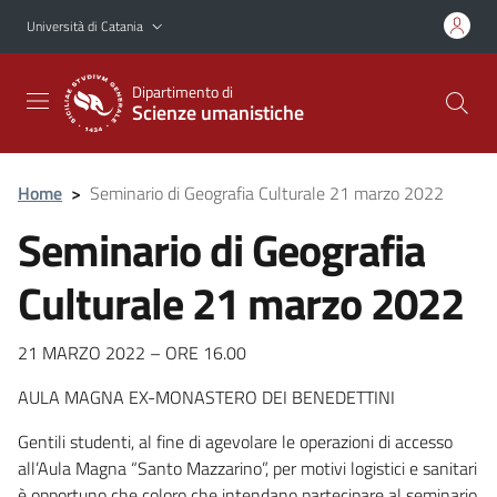
Vai al contenuto principale
Vai al menu di navigazione
Università di Catania
Dipartimento di
Scienze umanistiche
Home
>
Seminario di Geografia Culturale 21 marzo 2022
Seminario di Geografia
Culturale 21 marzo 2022
21 MARZO 2022 – ORE 16.00
AULA MAGNA EX-MONASTERO DEI BENEDETTINI
Gentili studenti, al fine di agevolare le operazioni di accesso
all’Aula Magna “Santo Mazzarino”, per motivi logistici e sanitari
è opportuno che coloro che intendano partecipare al seminario