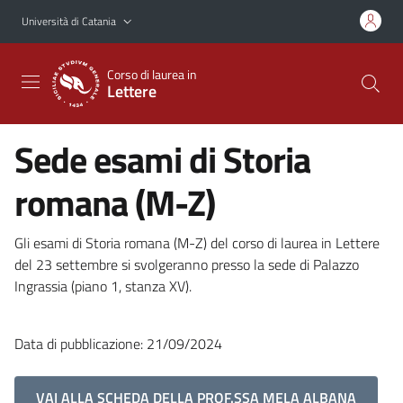
Vai al contenuto principale
Vai al menu di navigazione
Università di Catania
Corso di laurea in
Lettere
Sede esami di Storia
romana (M-Z)
Gli esami di Storia romana (M-Z) del corso di laurea in Lettere
del 23 settembre si svolgeranno presso la sede di Palazzo
Ingrassia (piano 1, stanza XV).
Data di pubblicazione: 21/09/2024
VAI ALLA SCHEDA DELLA PROF.SSA MELA ALBANA