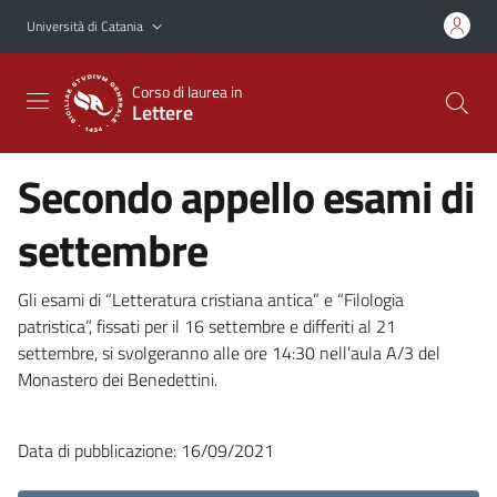
Vai al contenuto principale
Vai al menu di navigazione
Università di Catania
Corso di laurea in
Lettere
Secondo appello esami di
settembre
Gli esami di “Letteratura cristiana antica” e “Filologia
patristica”, fissati per il 16 settembre e differiti al 21
settembre, si svolgeranno alle ore 14:30 nell’aula A/3 del
Monastero dei Benedettini.
Data di pubblicazione: 16/09/2021