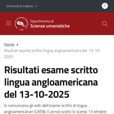
Vai al contenuto principale
Vai al menu di navigazione
Università di Catania
Dipartimento di
Scienze umanistiche
Home
>
Risultati esame scritto lingua angloamericana del 13-10-
2025
Risultati esame scritto
lingua angloamericana
del 13-10-2025
Si comunicano gli esiti dell'esame scritto di lingua
angloamericanan (LM38, II anno) svolto lo scorso 13 ottobre: