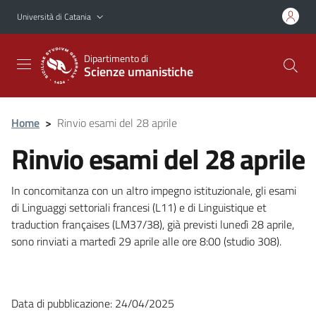
Vai al contenuto principale
Vai al menu di navigazione
Università di Catania
Dipartimento di
Scienze umanistiche
Home
>
Rinvio esami del 28 aprile
Rinvio esami del 28 aprile
In concomitanza con un altro impegno istituzionale, gli esami
di Linguaggi settoriali francesi (L11) e di Linguistique et
traduction françaises (LM37/38), già previsti lunedì 28 aprile,
sono rinviati a martedì 29 aprile alle ore 8:00 (studio 308).
Data di pubblicazione: 24/04/2025