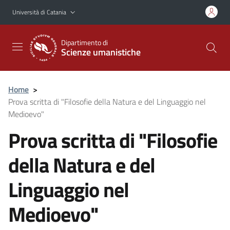
Vai al contenuto principale
Vai al menu di navigazione
Università di Catania
Dipartimento di
Scienze umanistiche
Home
>
Prova scritta di "Filosofie della Natura e del Linguaggio nel
Medioevo"
Prova scritta di "Filosofie
della Natura e del
Linguaggio nel
Medioevo"