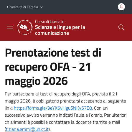
Vai al contenuto principale
Vai al menu di navigazione
Università di Catania
Corso di laurea in
Scienze e lingue per la
comunicazione
Prenotazione test di
recupero OFA - 21
maggio 2026
Per partecipare al test di recupero degli OFA, previsto il 21
maggio 2026, è obbligatorio prenotarsi accedendo al seguente
link:
https://forms.gle/9eYK5vHguSNKy57E8
. Con un
successivo avviso verranno indicati l’aula e l’orario. Per ulteriori
chiarimenti è possibile contattare la docente tramite e mail
(
tiziana.emmi@unict.it
).