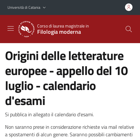
Vai al contenuto principale
Vai al menu di navigazione
Università di Catania
Corso di laurea magistrale in
Filologia moderna
Origini delle letterature
europee - appello del 10
luglio - calendario
d'esami
Si pubblica in allegato il calendario d'esami.
Non saranno prese in considerazione richieste via mail relative
a spostamenti di alcun genere. Saranno possibili cambiamenti