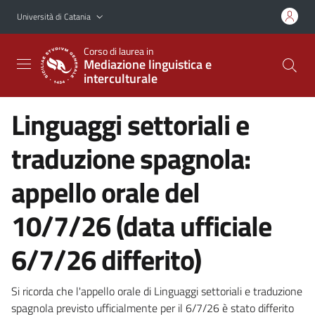
Vai al contenuto principale
Vai al menu di navigazione
Università di Catania
Corso di laurea in
Mediazione linguistica e
interculturale
Linguaggi settoriali e
traduzione spagnola:
appello orale del
10/7/26 (data ufficiale
6/7/26 differito)
Si ricorda che l'appello orale di Linguaggi settoriali e traduzione
spagnola previsto ufficialmente per il 6/7/26 è stato differito