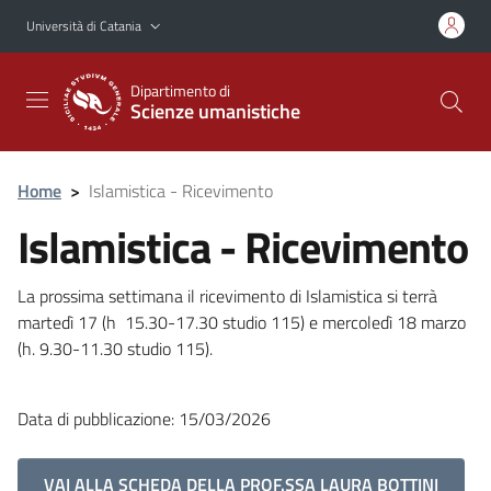
Vai al contenuto principale
Vai al menu di navigazione
Università di Catania
Dipartimento di
Scienze umanistiche
Home
>
Islamistica - Ricevimento
Islamistica - Ricevimento
La prossima settimana il ricevimento di Islamistica si terrà
martedì 17 (h 15.30-17.30 studio 115) e mercoledì 18 marzo
(h. 9.30-11.30 studio 115).
Data di pubblicazione: 15/03/2026
VAI ALLA SCHEDA DELLA PROF.SSA LAURA BOTTINI