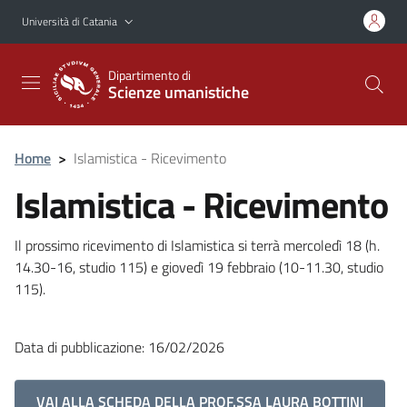
Vai al contenuto principale
Vai al menu di navigazione
Università di Catania
Dipartimento di
Scienze umanistiche
Home
>
Islamistica - Ricevimento
Islamistica - Ricevimento
Il prossimo ricevimento di Islamistica si terrà mercoledì 18 (h.
14.30-16, studio 115) e giovedì 19 febbraio (10-11.30, studio
115).
Data di pubblicazione: 16/02/2026
VAI ALLA SCHEDA DELLA PROF.SSA LAURA BOTTINI