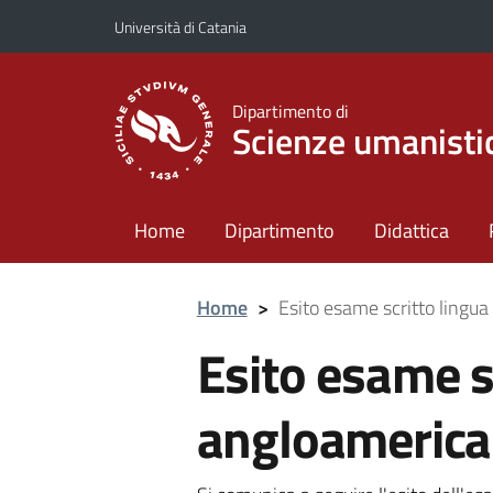
Vai al contenuto principale
Vai al menu di navigazione
Università di Catania
Dipartimento di
Scienze umanisti
Home
Dipartimento
Didattica
Home
>
Esito esame scritto ling
Esito esame s
angloamerica