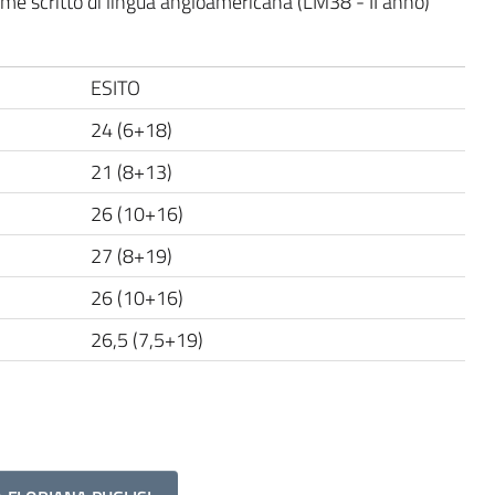
same scritto di lingua angloamericana (LM38 - II anno)
ESITO
24 (6+18)
21 (8+13)
26 (10+16)
27 (8+19)
26 (10+16)
26,5 (7,5+19)