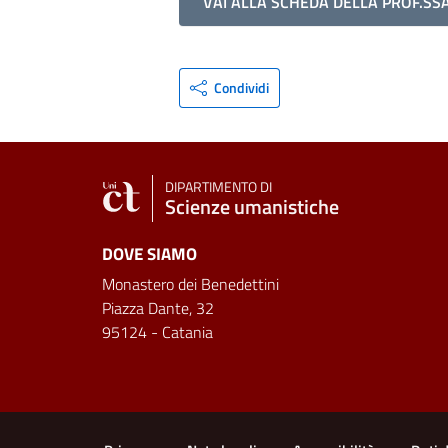
VAI ALLA SCHEDA DELLA PROF.SSA
Condividi
DIPARTIMENTO DI
Scienze umanistiche
DOVE SIAMO
Monastero dei Benedettini
Piazza Dante, 32
95124 - Catania
Link e informazioni utili