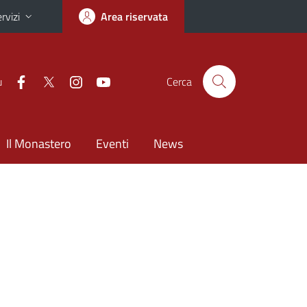
rvizi
Area riservata
u
Cerca
Il Monastero
Eventi
News