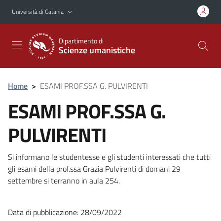
Vai al contenuto principale
Vai al menu di navigazione
Università di Catania
Dipartimento di
Scienze umanistiche
Home
>
ESAMI PROF.SSA G. PULVIRENTI
ESAMI PROF.SSA G.
PULVIRENTI
Si informano le studentesse e gli studenti interessati che tutti
gli esami della prof.ssa Grazia Pulvirenti di domani 29
settembre si terranno in aula 254.
Data di pubblicazione: 28/09/2022